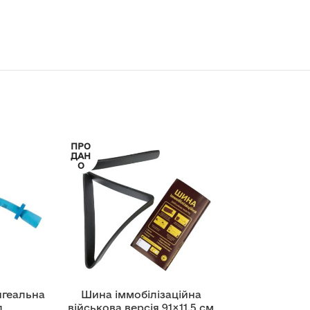
ПРО
ДАН
О
нгеальна
Шина іммобілізаційна
д
військова версія 91×11,5 см