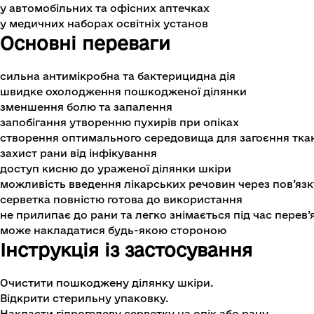
у автомобільних та офісних аптечках
у медичних наборах освітніх установ
Основні переваги
сильна антимікробна та бактерицидна дія
швидке охолодження пошкодженої ділянки
зменшення болю та запалення
запобігання утворенню пухирів при опіках
створення оптимального середовища для загоєння тка
захист рани від інфікування
доступ кисню до ураженої ділянки шкіри
можливість введення лікарських речовин через пов’язку 
серветка повністю готова до використання
не прилипає до рани та легко знімається під час перев’
може накладатися будь-якою стороною
Інструкція із застосування
Очистити пошкоджену ділянку шкіри.
Відкрити стерильну упаковку.
Накласти гідрогелеву серветку на опік або рану.