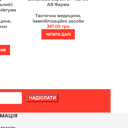
ьний)
АВ Фарма
иївгума
Тактична медицина
,
цина
,
Іммобілізаційні засоби
яхи
347.00
грн
ЧИТАТИ ДАЛІ
ШИК
МАЦІЯ
мпанію