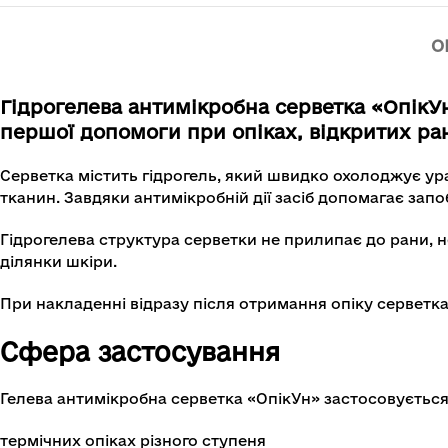
О
Гідрогелева антимікробна серветка «ОпікУн
першої допомоги при опіках, відкритих р
Серветка містить гідрогель, який швидко охолоджує у
тканин. Завдяки антимікробній дії засіб допомагає запо
Гідрогелева структура серветки не прилипає до рани, 
ділянки шкіри.
При накладенні відразу після отримання опіку серветк
Сфера застосування
Гелева антимікробна серветка «ОпікУн» застосовується
термічних опіках різного ступеня