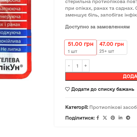
стерильна протиопікова пов
при опіках, ранах та саднах
зменшує біль, запобігає інф
Доступно за замовленням
51.00
грн
47.00
грн
25+ шт
1
шт
ДОДА
Додати до списку бажань
Категорії:
Протиопікові засо
Поділитися: