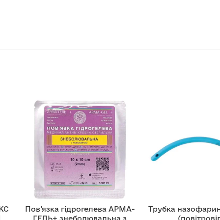
КС
Пов’язка гідрогелева АРМА-
Трубка назофари
і
ГЕЛЬ+ знеболювальна з
(повітрові