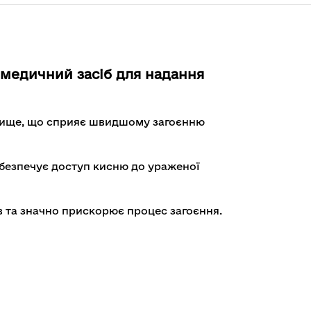
й медичний засіб для надання
овище, що сприяє швидшому загоєнню
абезпечує доступ кисню до ураженої
в та значно прискорює процес загоєння.