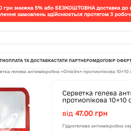
00 грн знижка 5% або БЕЗКОШТОВНА доставка до 
лення замовлень здійснюється протягом 3 робочи
ТИ
ОПЛАТА ТА ДОСТАВКА
СТАТИ ПАРТНЕРОМ
ДОГОВІР ОФЕР
етка гелева антимікробна «ОпікУн» протиопікова 10×10 
Серветка гелева ан
протиопікова 10×10 
від
47.00
грн
Гідрогелева антимікробна се