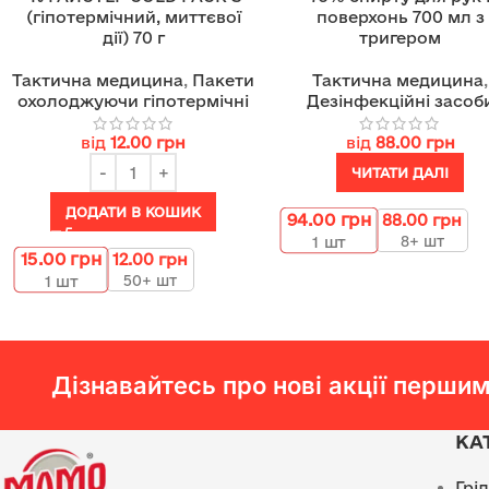
(гіпотермічний, миттєвої
поверхонь 700 мл з
дії) 70 г
тригером
Тактична медицина
,
Пакети
Тактична медицина
,
охолоджуючи гіпотермічні
Дезінфекційні засоб
від
12.00
грн
від
88.00
грн
ЧИТАТИ ДАЛІ
ДОДАТИ В КОШИК
94.00
грн
88.00
грн
8+ шт
1
шт
15.00
грн
12.00
грн
50+ шт
1
шт
Дізнавайтесь про нові акції першим
КА
Грі