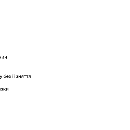
нин
без її зняття
язки