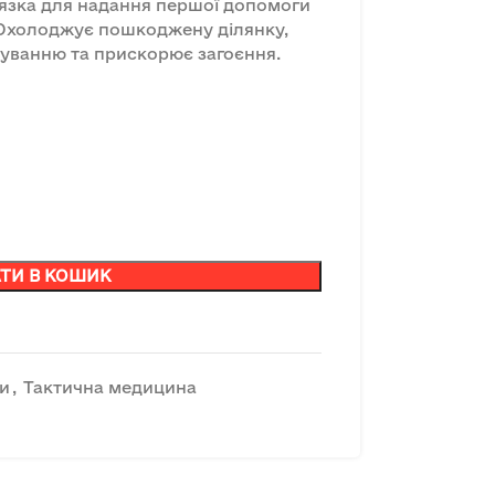
’язка для надання першої допомоги
. Охолоджує пошкоджену ділянку,
ікуванню та прискорює загоєння.
ТИ В КОШИК
би
,
Тактична медицина