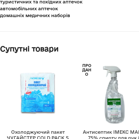
туристичних та похідних аптечок
автомобільних аптечок
домашніх медичних наборів
Супутні товари
ПРО
ДАН
О
Охолоджуючий пакет
Антисептик ІМЕКС МА
ЧУГАЙСТЕР COLD PACK S
75% спирту для рук 