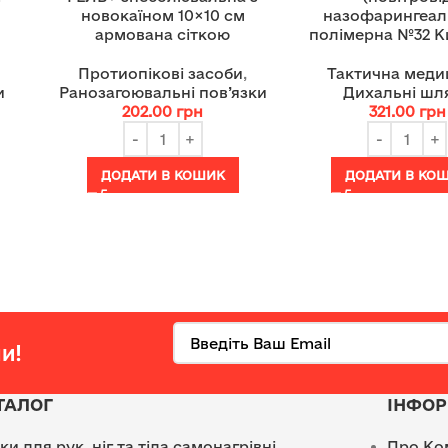
новокаїном 10×10 см
назофарингеал
армована сіткою
полімерна №32 К
Протиопікові засоби
,
Тактична меди
и
Ранозагоювальні пов’язки
Дихальні шл
202.00
грн
321.00
грн
ДОДАТИ В КОШИК
ДОДАТИ В КО
и!
ТАЛОГ
ІНФОР
лки для рук, ніг та тіла самонагрівні
Про Ко