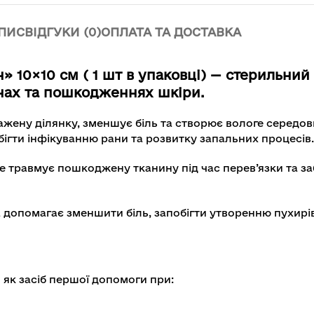
ПИС
ВІДГУКИ (0)
ОПЛАТА ТА ДОСТАВКА
» 10×10 см ( 1 шт в упаковці) — стерильни
анах та пошкодженнях шкіри.
ражену ділянку, зменшує біль та створює вологе серед
бігти інфікуванню рани та розвитку запальних процесів.
не травмує пошкоджену тканину під час перев’язки та з
а допомагає зменшити біль, запобігти утворенню пухирі
 як засіб першої допомоги при: