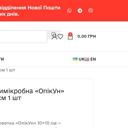
відділення Нової Пошти
х днів.
0
0.00
ГРН
ТИ
UK
EN
см 1 шт
тимікробна «ОпікУн»
см 1 шт
рветка «ОпікУн» 10×10 см —