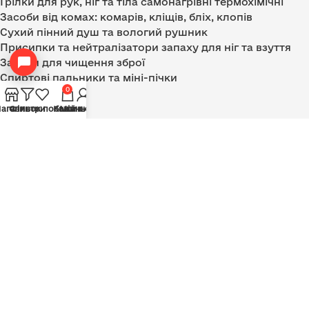
Грілки для рук, ніг та тіла самонагрівні термохімічні
Засоби від комах: комарів, кліщів, бліх, клопів
Сухий пінний душ та вологий рушник
Присипки та нейтралізатори запаху для ніг та взуття
Засоби для чищення зброї
Спиртові пальники та міні-пічки
0
ІНФОРМАЦІЯ
агазин
Список побажань
Фільтри
Кошик
Мій акаунт
Про Компанію
Блог
Оплата та Доставка
Договір оферти
Договір комісії
Стати партнером
Політика конфідеційності
Контакти
©
Інтернет Магазин MAMO
- Всі права захищені
Фірмовий інтернет-магазин виробника