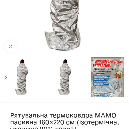
Клацніть, щоб збільшити
Рятувальна термоковдра МАМО
пасивна 160×220 см (ізотермічна,