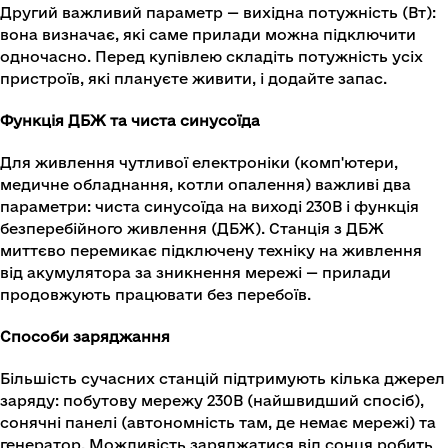
Другий важливий параметр — вихідна потужність (Вт):
вона визначає, які саме прилади можна підключити
одночасно. Перед купівлею складіть потужність усіх
пристроїв, які плануєте живити, і додайте запас.
Функція ДБЖ та чиста синусоїда
Для живлення чутливої електроніки (комп'ютери,
медичне обладнання, котли опалення) важливі два
параметри: чиста синусоїда на виході 230В і функція
безперебійного живлення (ДБЖ). Станція з ДБЖ
миттєво перемикає підключену техніку на живлення
від акумулятора за зникнення мережі — прилади
продовжують працювати без перебоїв.
Способи заряджання
Більшість сучасних станцій підтримують кілька джерел
заряду: побутову мережу 230В (найшвидший спосіб),
сонячні панелі (автономність там, де немає мережі) та
генератор. Можливість заряджатися від сонця робить