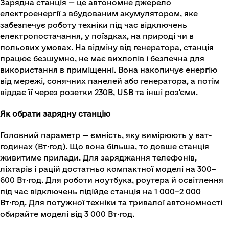
Зарядна станція — це автономне джерело
електроенергії з вбудованим акумулятором, яке
забезпечує роботу техніки під час відключень
електропостачання, у поїздках, на природі чи в
польових умовах. На відміну від генератора, станція
працює безшумно, не має вихлопів і безпечна для
використання в приміщенні. Вона накопичує енергію
від мережі, сонячних панелей або генератора, а потім
віддає її через розетки 230В, USB та інші роз'єми.
Як обрати зарядну станцію
Головний параметр — ємність, яку вимірюють у ват-
годинах (Вт·год). Що вона більша, то довше станція
живитиме прилади. Для заряджання телефонів,
ліхтарів і рацій достатньо компактної моделі на 300–
600 Вт·год. Для роботи ноутбука, роутера й освітлення
під час відключень підійде станція на 1 000–2 000
Вт·год. Для потужної техніки та тривалої автономності
обирайте моделі від 3 000 Вт·год.