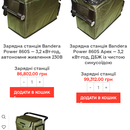
Зарядна станція Bandera
Зарядна станція Bandera
Power 860S — 3,2 кВт·год,
Power 860S Apex — 3,2
автономне живлення 230В
кВт·год, ДБЖ із чистою
синусоїдою
Зарядні станції
86,802.00
грн
Зарядні станції
99,312.00
грн
ДОДАТИ В КОШИК
ДОДАТИ В КОШИК