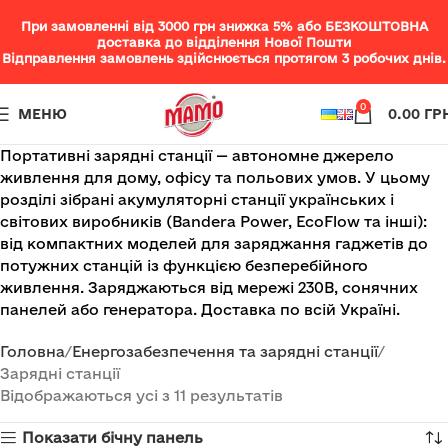
При замовленні від 3000 грн знижка 5% або БЕЗКОШТОВНА
доставка до відділення Нової Пошти
Відправлення замовлень здійснюється протягом 3 робочих днів.
0
МЕНЮ
0.00
ГР
Портативні зарядні станції — автономне джерело
живлення для дому, офісу та польових умов. У цьому
розділі зібрані акумуляторні станції українських і
світових виробників (Bandera Power, EcoFlow та інші):
від компактних моделей для заряджання гаджетів до
потужних станцій із функцією безперебійного
живлення. Заряджаються від мережі 230В, сонячних
панелей або генератора. Доставка по всій Україні.
Головна
Енергозабезпечення та зарядні станції
Зарядні станції
Відображаються усі з 11 результатів
Показати бічну панель