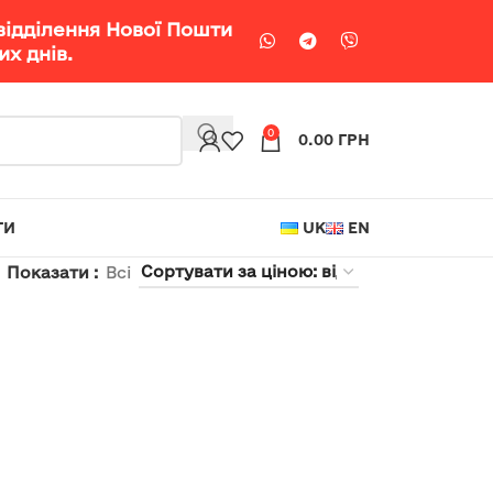
відділення Нової Пошти
х днів.
0
0.00
ГРН
ТИ
UK
EN
Показати
Всі