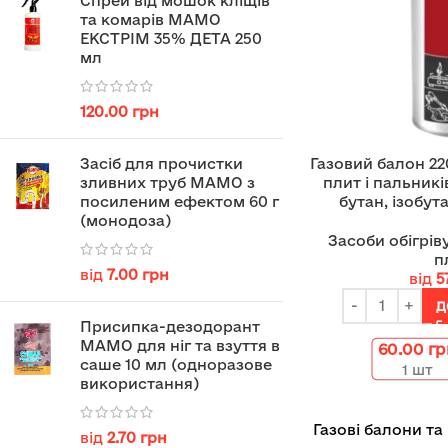
Спрей від мошок кліщів
та комарів МАМО
ЕКСТРІМ 35% ДЕТА 250
мл
120.00
грн
Газовий балон 22
Засіб для прочистки
плит і пальник
зливних труб МАМО з
бутан, ізобут
посиленим ефектом 60 г
(монодоза)
Засоби обігрів
п
від
7.00
грн
від
5
Д
Присипка-дезодорант
MAMO для ніг та взуття в
60.00
гр
саше 10 мл (одноразове
1
шт
використання)
Газові балони т
від
2.70
грн