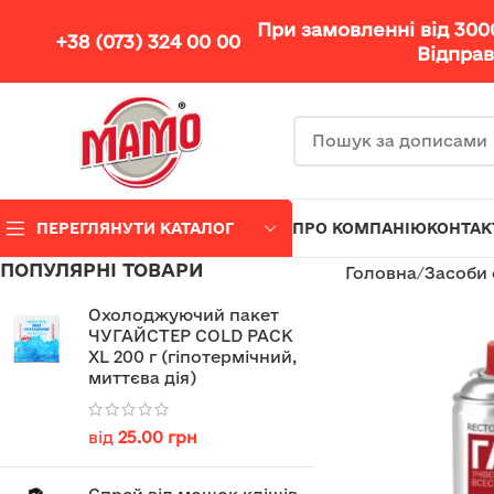
При замовленні від 30
+38 (073) 324 00 00
Відправ
ПЕРЕГЛЯНУТИ КАТАЛОГ
ПРО КОМПАНІЮ
КОНТАК
ПОПУЛЯРНІ ТОВАРИ
Головна
Засоби 
Охолоджуючий пакет
ЧУГАЙСТЕР COLD PACK
XL 200 г (гіпотермічний,
миттєва дія)
від
25.00
грн