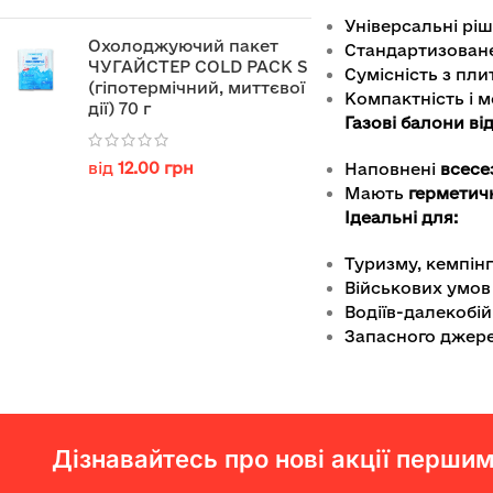
Універсальні ріш
Охолоджуючий пакет
Стандартизоване
ЧУГАЙСТЕР COLD PACK S
Сумісність з пл
(гіпотермічний, миттєвої
Компактність і м
дії) 70 г
Газові балони в
від
12.00
грн
Наповнені
всесе
Мають
герметич
Ідеальні для:
Туризму, кемпін
Військових умов
Водіїв-далекобій
Запасного джере
Дізнавайтесь про нові акції першим