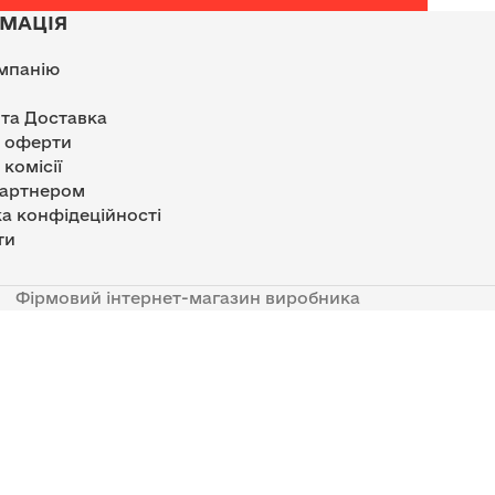
МАЦІЯ
мпанію
 та Доставка
р оферти
 комісії
партнером
а конфідеційності
ти
Фірмовий інтернет-магазин виробника