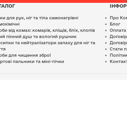
ТАЛОГ
ІНФОР
лки для рук, ніг та тіла самонагрівні
Про Ко
мохімічні
Блог
оби від комах: комарів, кліщів, бліх, клопів
Оплата
ий пінний душ та вологий рушник
Догові
сипки та нейтралізатори запаху для ніг та
Договір
ття
Стати 
оби для чищення зброї
Політик
ртові пальники та міні-пічки
Контак