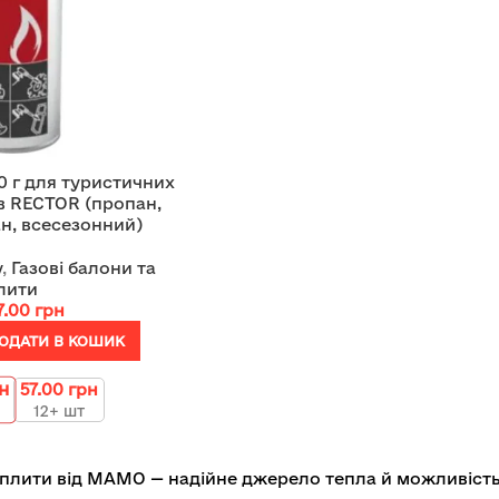
0 г для туристичних
ів RECTOR (пропан,
ан, всесезонний)
у
,
Газові балони та
лити
7.00
грн
ОДАТИ В КОШИК
н
57.00
грн
12+ шт
а плити від МАМО — надійне джерело тепла й можливість