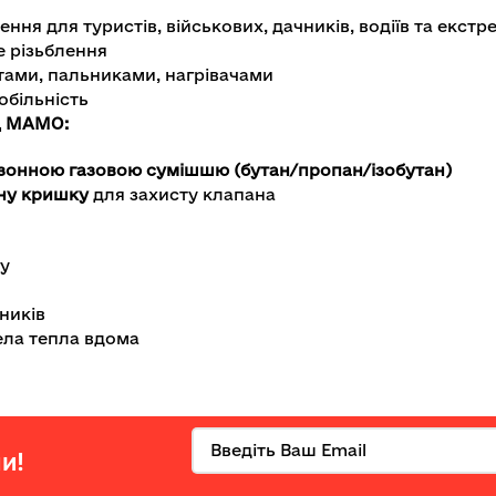
ення для туристів, військових, дачників, водіїв та екстр
 різьблення
итами, пальниками, нагрівачами
обільність
ід МАМО:
зонною газовою сумішшю (бутан/пропан/ізобутан)
ну кришку
для захисту клапана
гу
ників
ла тепла вдома
и!