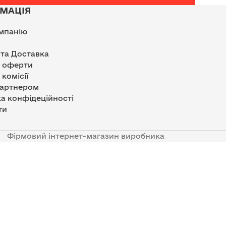
МАЦІЯ
мпанію
 та Доставка
р оферти
 комісії
партнером
а конфідеційності
ти
Фірмовий інтернет-магазин виробника