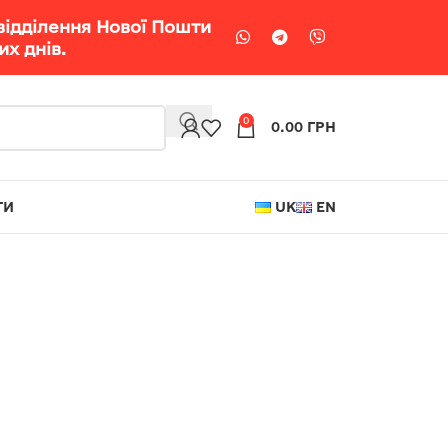
відділення Нової Пошти
х днів.
0
0.00
ГРН
ТИ
UK
EN