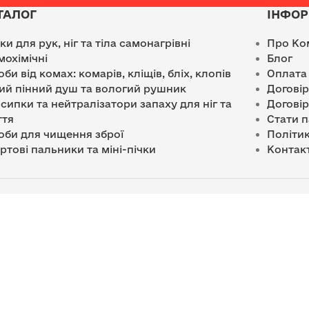
ТАЛОГ
ІНФОР
лки для рук, ніг та тіла самонагрівні
Про Ко
мохімічні
Блог
оби від комах: комарів, кліщів, бліх, клопів
Оплата
ий пінний душ та вологий рушник
Догові
сипки та нейтралізатори запаху для ніг та
Договір
ття
Стати 
оби для чищення зброї
Політик
ртові пальники та міні-пічки
Контак