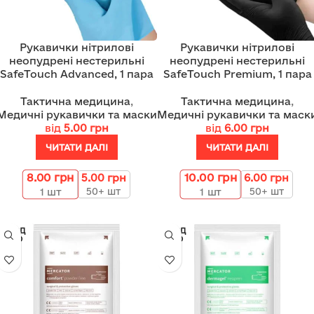
Рукавички нітрилові
Рукавички нітрилові
неопудрені нестерильні
неопудрені нестерильні
SafeTouch Advanced, 1 пара
SafeTouch Premium, 1 пара
Тактична медицина
,
Тактична медицина
,
Медичні рукавички та маски
Медичні рукавички та маск
від
5.00
грн
від
6.00
грн
ЧИТАТИ ДАЛІ
ЧИТАТИ ДАЛІ
8.00
грн
10.00
грн
5.00
грн
6.00
грн
50+ шт
50+ шт
1
шт
1
шт
ПРОД
ПРОД
АНО
АНО