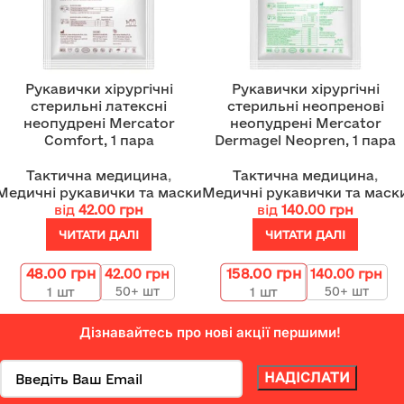
Рукавички хірургічні
Рукавички хірургічні
стерильні латексні
стерильні неопренові
неопудрені Mercator
неопудрені Mercator
Comfort, 1 пара
Dermagel Neopren, 1 пара
Тактична медицина
,
Тактична медицина
,
Медичні рукавички та маски
Медичні рукавички та маск
від
42.00
грн
від
140.00
грн
ЧИТАТИ ДАЛІ
ЧИТАТИ ДАЛІ
48.00
грн
158.00
грн
42.00
грн
140.00
грн
50+ шт
50+ шт
1
шт
1
шт
Дізнавайтесь про нові акції першими!