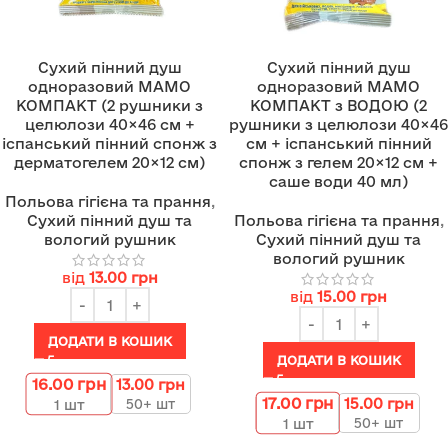
Сухий пінний душ
Сухий пінний душ
одноразовий МАМО
одноразовий МАМО
КОМПАКТ (2 рушники з
КОМПАКТ з ВОДОЮ (2
целюлози 40×46 см +
рушники з целюлози 40×46
іспанський пінний спонж з
см + іспанський пінний
дерматогелем 20×12 см)
спонж з гелем 20×12 см +
саше води 40 мл)
Польова гігієна та прання
,
Сухий пінний душ та
Польова гігієна та прання
,
вологий рушник
Сухий пінний душ та
вологий рушник
від
13.00
грн
від
15.00
грн
ДОДАТИ В КОШИК
ДОДАТИ В КОШИК
16.00
грн
13.00
грн
17.00
грн
15.00
грн
50+ шт
1
шт
50+ шт
1
шт