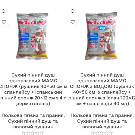
Сухий пінний душ
Сухий пінний душ
одноразовий МАМО
одноразовий МАМО
СПОНЖ (рушник 40×50 см із
СПОНЖ з ВОДОЮ (рушник
спанлейсу + іспанський
40×50 см із спанлейсу +
пінний спонж 20×12 см з 4 г
пінний спонж з Іспанії 20×1
дерматогелю)
см + саше води 40 мл)
Польова гігієна та прання
,
Польова гігієна та прання
,
Сухий пінний душ та
Сухий пінний душ та
вологий рушник
вологий рушник