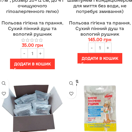
г/м², розмір 20×12 см, до 4 г
шампунем і кондиціонеро
очищуючого
для миття без води, не
гіпоалергенного гелю)
потребує змивання)
Польова гігієна та прання
,
Польова гігієна та прання
,
Сухий пінний душ та
Сухий пінний душ та
вологий рушник
вологий рушник
145.00
грн
35.00
грн
ДОДАТИ В КОШИК
ДОДАТИ В КОШИК
ПРОД
АНО