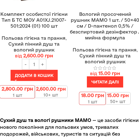
Комплект особистої гігієни
Вологий просочений
Тип Б ТС МОУ A01XJ.21007-
рушник МАМО 1 шт. / 50×4
501:2024 (01) 100 шт
см / D-пантенол 0,5% /
безспиртовий дезінфектор 
мийна формула
Польова гігієна та прання
,
Сухий пінний душ та
вологий рушник
Польова гігієна та прання
,
від
2,600.00
грн
Сухий пінний душ та
вологий рушник
від
15.00
грн
ДОДАТИ В КОШИК
ЧИТАТИ ДАЛІ
2,800.00
грн
2,600.00
грн
18.00
грн
10+ шт
1
шт
15.00
грн
50+ шт
1
шт
Сухий душ та вологі рушники МАМО
— це засоби гігієни
нового покоління для польових умов, тривалих
подорожей, військових, туристів та ситуацій без