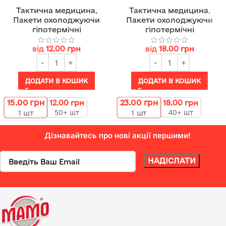
Тактична медицина
,
Тактична медицина
,
Пакети охолоджуючи
Пакети охолоджуючи
гіпотермічні
гіпотермічні
від
12.00
грн
від
18.00
грн
ДОДАТИ В КОШИК
ДОДАТИ В КОШИК
15.00
грн
23.00
грн
12.00
грн
18.00
грн
50+ шт
40+ шт
1
шт
1
шт
Дізнавайтесь про нові акції першими!