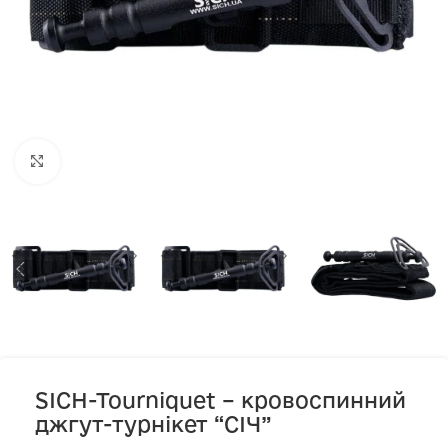
Клацніть, щоб збільшити
SICH-Tourniquet – кровоспинний
джгут-турнікет “СІЧ”