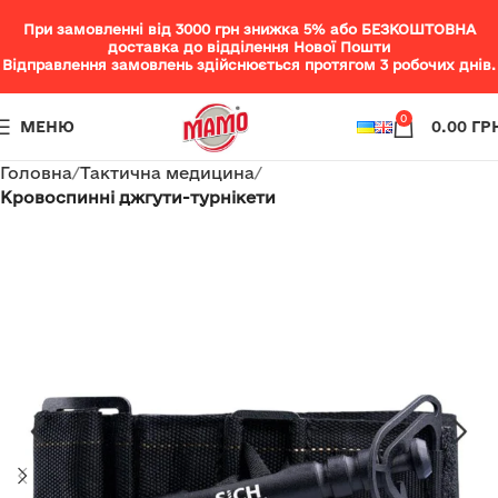
При замовленні від 3000 грн знижка 5% або БЕЗКОШТОВНА
доставка до відділення Нової Пошти
Відправлення замовлень здійснюється протягом 3 робочих днів.
0
МЕНЮ
0.00
ГР
Головна
Тактична медицина
Кровоспинні джгути-турнікети