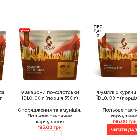
ПРО
ДАН
О
да
Макарони по-флотськи
Фузіллі з куряч
г
ЇDLO, 90 г (порція 350 г)
ЇDLO, 90 г (порція
Спорядження та амуніція
,
Польове такт
Польове тактичне
харчуванн
харчування
195.00
грн
195.00
грн
ЧИТАТИ ДАЛ