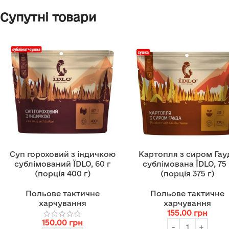
Супутні товари
Суп гороховий з індичкою
Картопля з сиром Гау
сублімований ЇDLO, 60 г
сублімована ЇDLO, 75 
(порція 400 г)
(порція 375 г)
Польове тактичне
Польове тактичне
харчування
харчування
155.00
грн
150.00
грн