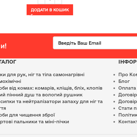
ДОДАТИ В КОШИК
и!
ТАЛОГ
ІНФОР
лки для рук, ніг та тіла самонагрівні
Про Ко
мохімічні
Блог
оби від комах: комарів, кліщів, бліх, клопів
Оплата
ий пінний душ та вологий рушник
Догові
сипки та нейтралізатори запаху для ніг та
Договір
ття
Стати 
оби для чищення зброї
Політик
ртові пальники та міні-пічки
Контак