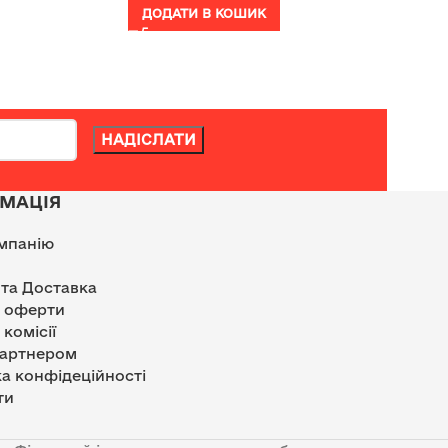
ДОДАТИ В КОШИК
МАЦІЯ
мпанію
 та Доставка
р оферти
 комісії
партнером
а конфідеційності
ти