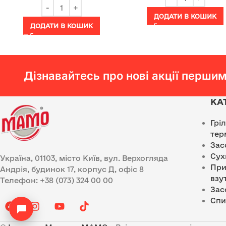
ДОДАТИ В КОШИК
ДОДАТИ В КОШИК
Дізнавайтесь про нові акції першим
КА
Грі
тер
Зас
Сух
Україна, 01103, місто Київ, вул. Верхогляда
При
Андрія, будинок 17, корпус Д, офіс 8
взу
Телефон: +38 (073) 324 00 00
Зас
Спи