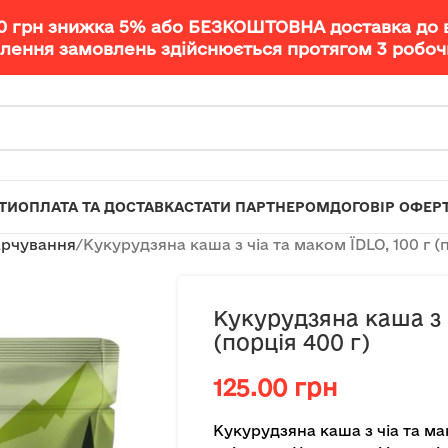
00 грн знижка 5% або БЕЗКОШТОВНА доставка до 
лення замовлень здійснюється протягом 3 робочи
ТИ
ОПЛАТА ТА ДОСТАВКА
СТАТИ ПАРТНЕРОМ
ДОГОВІР ОФЕР
арчування
Кукурудзяна каша з чіа та маком ЇDLO, 100 г (п
Кукурудзяна каша з ч
(порція 400 г)
125.00
грн
Кукурудзяна каша з чіа та м