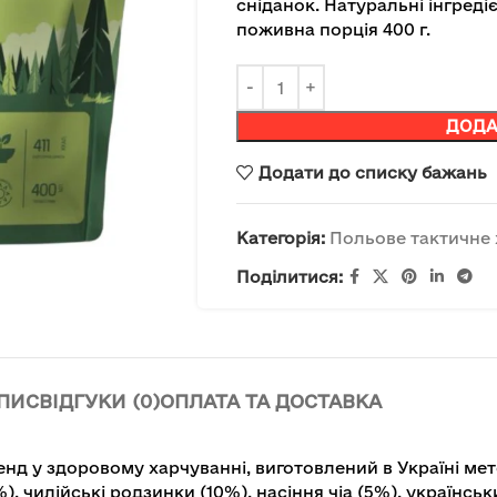
сніданок. Натуральні інгреді
поживна порція 400 г.
ДОДА
Додати до списку бажань
Категорія:
Польове тактичне
Поділитися:
ПИС
ВІДГУКИ (0)
ОПЛАТА ТА ДОСТАВКА
енд у здоровому харчуванні, виготовлений в Україні ме
), чилійські родзинки (10%), насіння чіа (5%), українськ