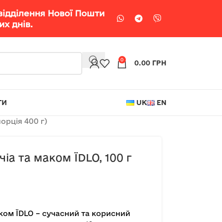
відділення Нової Пошти
х днів.
0
0.00
ГРН
ТИ
UK
EN
орція 400 г)
іа та маком ЇDLO, 100 г
аком ЇDLO – сучасний та корисний