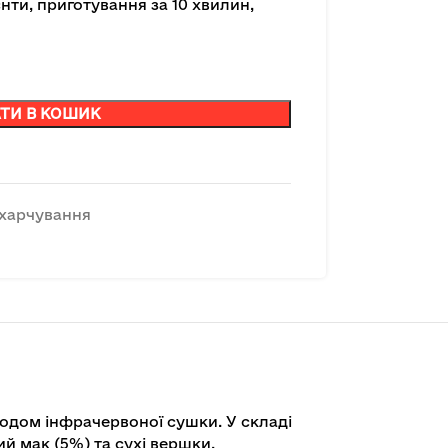
єнти, приготування за 10 хвилин,
ТИ В КОШИК
 харчування
тодом інфрачервоної сушки. У складі
ий мак (5%) та сухі вершки.