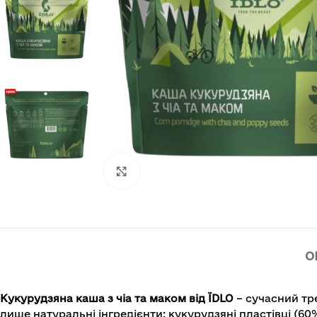
Клацніть, щоб збільшити
О
Кукурудзяна каша з чіа та маком від ЇDLO
– сучасний тр
лише натуральні інгредієнти: кукурудзяні пластівці (60%