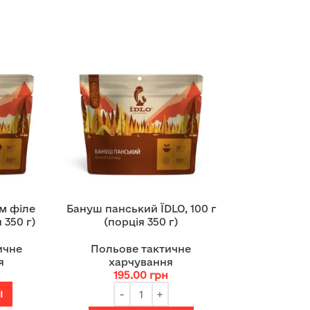
им філе
Бануш панський ЇDLO, 100 г
 350 г)
(порція 350 г)
ичне
Польове тактичне
я
харчування
195.00
грн
І