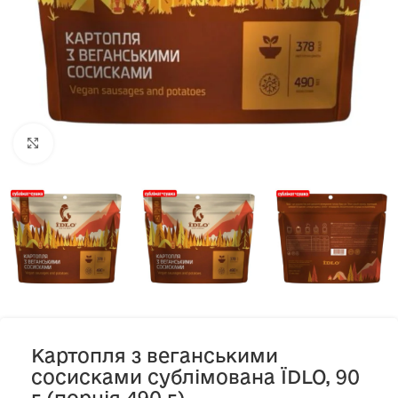
Клацніть, щоб збільшити
Картопля з веганськими
сосисками сублімована ЇDLO, 90