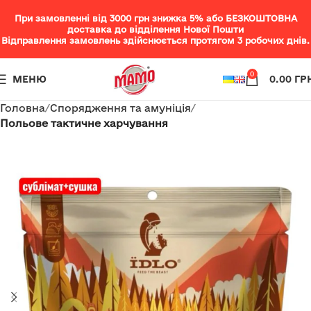
При замовленні від 3000 грн знижка 5% або БЕЗКОШТОВНА
доставка до відділення Нової Пошти
Відправлення замовлень здійснюється протягом 3 робочих днів.
0
МЕНЮ
0.00
ГР
Головна
Спорядження та амуніція
Польове тактичне харчування