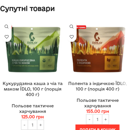
Супутні товари
Кукурудзяна каша з чіа та
Полента з індичкою ЇDLO,
маком ЇDLO, 100 г (порція
100 г (порція 400 г)
400 г)
Польове тактичне
Польове тактичне
харчування
харчування
155.00
грн
125.00
грн
ДОДАТИ В КОШИК