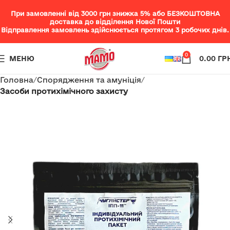
При замовленні від 3000 грн знижка 5% або БЕЗКОШТОВНА
доставка до відділення Нової Пошти
Відправлення замовлень здійснюється протягом 3 робочих днів.
0
МЕНЮ
0.00
ГР
Головна
Спорядження та амуніція
Засоби протихімічного захисту