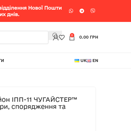
відділення Нової Пошти
х днів.
0
0.00
ГРН
ТИ
UK
EN
йон ІПП-11 ЧУГАЙСТЕР™
іри, спорядження та