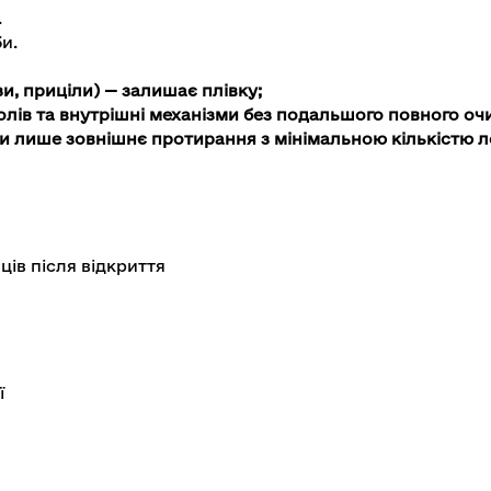
.
и.
и, приціли) — залишає плівку;
волів та внутрішні механізми без подальшого повного о
и лише зовнішнє протирання з мінімальною кількістю л
ців після відкриття
ї