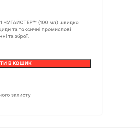
11 ЧУГАЙСТЕР™ (100 мл) швидко
ициди та токсичні промислові
ні та зброї.
ТИ В КОШИК
ного захисту