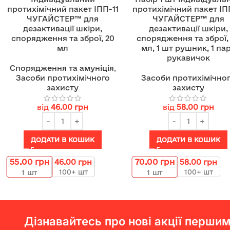
протихімічний пакет ІПП-11
протихімічний пакет ІП
ЧУГАЙСТЕР™ для
ЧУГАЙСТЕР™ для
дезактивації шкіри,
дезактивації шкіри,
спорядження та зброї, 20
спорядження та зброї,
мл
мл, 1 шт рушник, 1 па
рукавичок
Спорядження та амуніція
,
Засоби протихімічного
Засоби протихімічно
захисту
захисту
від
46.00
грн
від
58.00
грн
ДОДАТИ В КОШИК
ДОДАТИ В КОШИК
55.00
грн
70.00
грн
46.00
грн
58.00
грн
100+ шт
100+ шт
1
шт
1
шт
Дізнавайтесь про нові акції першим