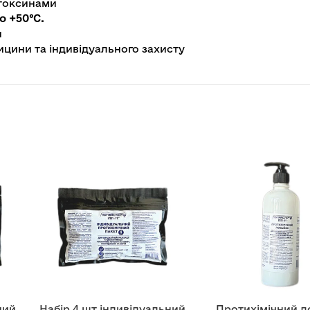
 токсинами
о +50°C.
я
ицини та індивідуального захисту
ний
Набір 4 шт індивідуальний
Протихімічний 