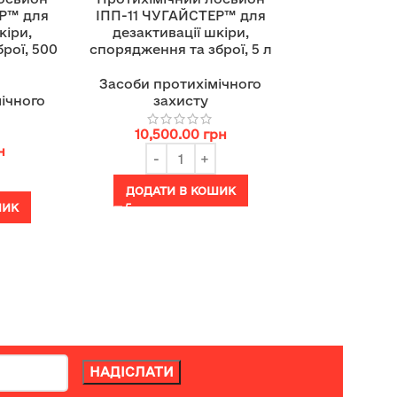
ЕР™ для
ІПП-11 ЧУГАЙСТЕР™ для
кіри,
дезактивації шкіри,
рої, 500
спорядження та зброї, 5 л
Засоби протихімічного
ічного
захисту
10,500.00
грн
н
ДОДАТИ В КОШИК
ШИК