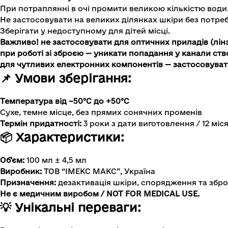
При потраплянні в очі промити великою кількістю води
Не застосовувати на великих ділянках шкіри без потреб
Зберігати у недоступному для дітей місці.
Важливо! не застосовувати для оптичних приладів (лінз
при роботі зі зброєю — уникати попадання у канали ст
для чутливих електронних компонентів — застосовуват
📌 Умови зберігання:
Температура від –50°C до +50°C
Сухе, темне місце, без прямих сонячних променів
Термін придатності:
3 роки з дати виготовлення / 12 міся
📦 Характеристики:
Об’єм:
100 мл ± 4,5 мл
Виробник:
ТОВ “ІМЕКС МАКС”, Україна
Призначення:
дезактивація шкіри, спорядження та збро
Не є медичним виробом / NOT FOR MEDICAL USE
.
💡 Унікальні переваги: