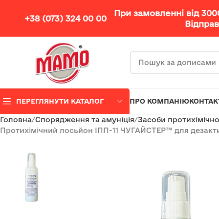
При замовленні від 30
+38 (073) 324 00 00
Відправ
ПЕРЕГЛЯНУТИ КАТАЛОГ
ПРО КОМПАНІЮ
КОНТАК
Головна
Спорядження та амуніція
Засоби протихімічно
Протихімічний лосьйон ІПП-11 ЧУГАЙСТЕР™ для дезактив