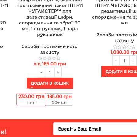
П-11
протихімічний пакет ІПП-11
ІПП-11 ЧУГАЙСТ
ЧУГАЙСТЕР™ для
дезактивації ш
дезактивації шкіри,
спорядження та зб
 20
спорядження та зброї, 20
мл
ра
мл, 1 шт рушник, 1 пара
рукавичок
Засоби протихім
захисту
го
Засоби протихімічного
захисту
1,080.00
гр
від
185.00
грн
ДОДАТИ В КО
ДОДАТИ В КОШИК
230.00
грн
185.00
грн
50+ шт
1
шт
и!