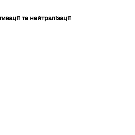
тивації
та
нейтралізації