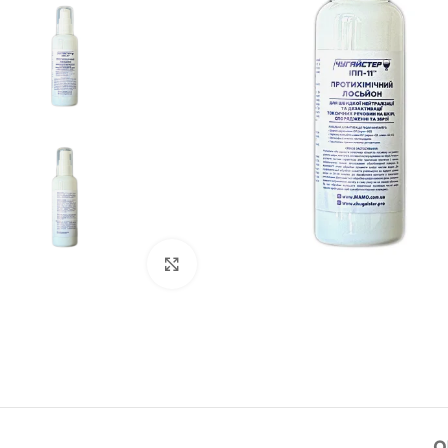
Клацніть, щоб збільшити
О