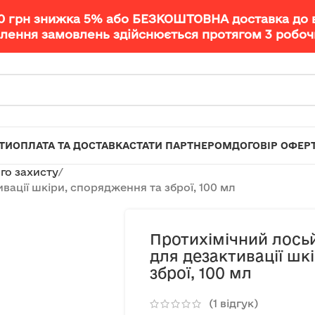
00 грн знижка 5% або БЕЗКОШТОВНА доставка до 
лення замовлень здійснюється протягом 3 робочи
ТИ
ОПЛАТА ТА ДОСТАВКА
СТАТИ ПАРТНЕРОМ
ДОГОВІР ОФЕР
го захисту
ації шкіри, спорядження та зброї, 100 мл
Протихімічний лось
для дезактивації шк
зброї, 100 мл
(
1
відгук)