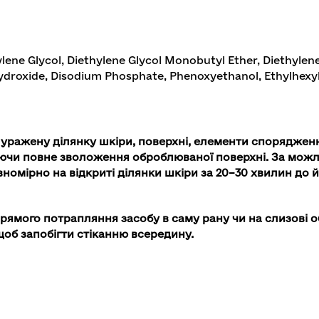
lene Glycol, Diethylene Glycol Monobutyl Ether, Diethylen
ydroxide, Disodium Phosphate, Phenoxyethanol, Ethylhexylg
 уражену ділянку шкіри, поверхні, елементи спорядженн
ючи повне зволоження оброблюваної поверхні. За можл
номірно на відкриті ділянки шкіри за 20–30 хвилин до 
ямого потрапляння засобу в саму рану чи на слизові о
щоб запобігти стіканню всередину.