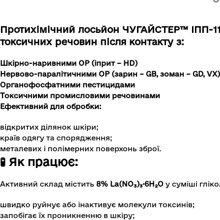
Протихімічний лосьйон ЧУГАЙСТЕР™ ІПП-1
токсичних речовин
після контакту з:
Шкірно-наривними ОР (іприт – HD)
Нервово-паралітичними ОР (зарин – GB, зоман – GD, VX)
Органофосфатними пестицидами
Токсичними промисловими речовинами
Ефективний для обробки:
відкритих ділянок шкіри;
країв одягу та спорядження;
металевих і полімерних поверхонь зброї.
🧪 Як працює:
Активний склад містить
8% La(NO₃)₃·6H₂O
у суміші глік
швидко руйнує або інактивує молекули токсинів;
запобігає їх проникненню в шкіру;