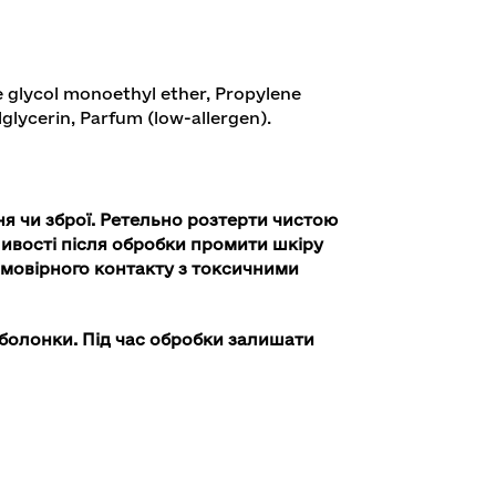
e glycol monoethyl ether, Propylene
lycerin, Parfum (low-allergen).
я чи зброї. Ретельно розтерти чистою
ивості після обробки промити шкіру
ймовірного контакту з токсичними
болонки. Під час обробки залишати