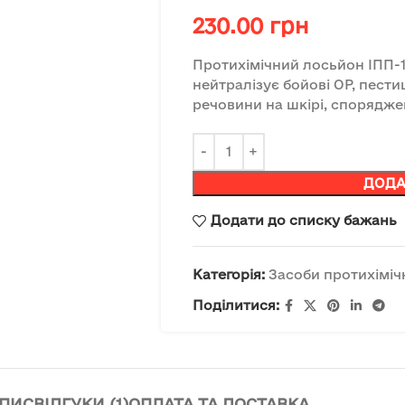
230.00
грн
Протихімічний лосьйон ІПП-
нейтралізує бойові ОР, пест
речовини на шкірі, споряджен
ДОДА
Додати до списку бажань
Категорія:
Засоби протихіміч
Поділитися:
ПИС
ВІДГУКИ (1)
ОПЛАТА ТА ДОСТАВКА