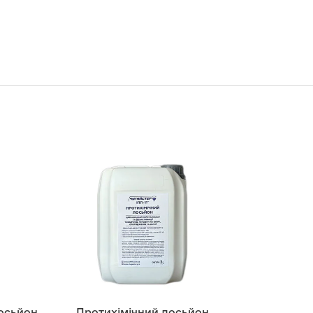
лосьйон
Протихімічний лосьйон