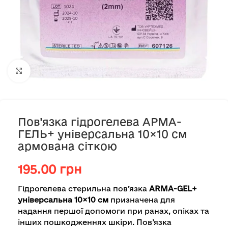
Клацніть, щоб збільшити
Пов’язка гідрогелева АРМА-
ГЕЛЬ+ універсальна 10×10 см
армована сіткою
195.00
грн
Гідрогелева стерильна пов’язка
ARMA-GEL+
універсальна 10×10 см
призначена для
надання першої допомоги при ранах, опіках та
інших пошкодженнях шкіри. Пов’язка