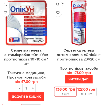
ПРОД
АНО
Серветка гелева
Серветка гелева
антимікробна «ОпікУн»
антимікробна «ОпікУн»
протиопікова 10×10 см 1
протиопікова 20×20 см
шт
Протиопікові засоби
Тактична медицина
,
від
127.00
грн
Протиопікові засоби
ЧИТАТИ ДАЛІ
від
47.00
грн
136.00
грн
127.00
грн
10+ шт
1
шт
ДОДАТИ В КОШИК