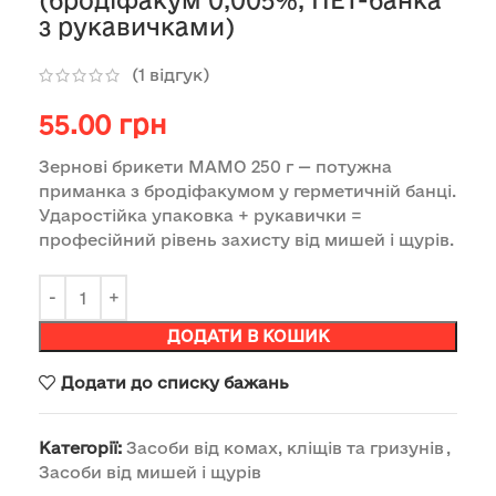
(бродіфакум 0,005%, ПЕТ-банка
з рукавичками)
(
1
відгук)
55.00
грн
Зернові брикети МАМО 250 г — потужна
приманка з бродіфакумом у герметичній банці.
Ударостійка упаковка + рукавички =
професійний рівень захисту від мишей і щурів.
ДОДАТИ В КОШИК
Додати до списку бажань
Категорії:
Засоби від комах, кліщів та гризунів
,
Засоби від мишей і щурів