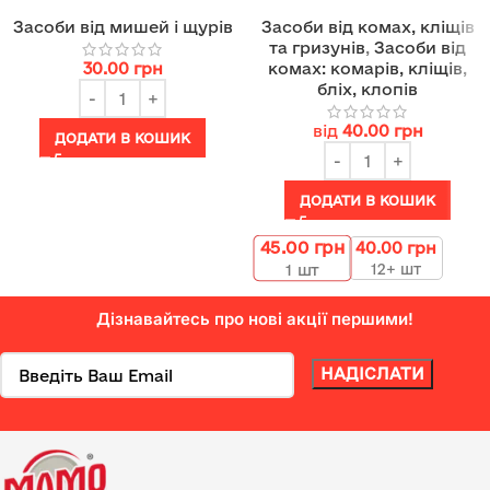
Засоби від мишей і щурів
Засоби від комах, кліщів
та гризунів
,
Засоби від
30.00
грн
комах: комарів, кліщів,
бліх, клопів
від
40.00
грн
ДОДАТИ В КОШИК
ДОДАТИ В КОШИК
45.00
грн
40.00
грн
12+ шт
1
шт
Дізнавайтесь про нові акції першими!