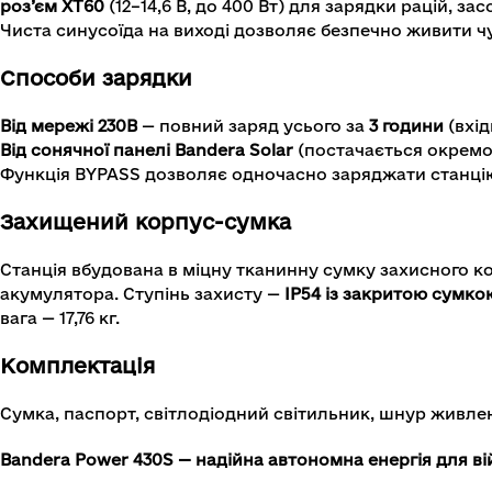
роз’єм XT60
(12–14,6 В, до 400 Вт) для зарядки рацій, за
Чиста синусоїда на виході дозволяє безпечно живити ч
Способи зарядки
Від мережі 230В
— повний заряд усього за
3 години
(вхід
Від сонячної панелі Bandera Solar
(постачається окремо)
Функція BYPASS дозволяє одночасно заряджати станцію 
Захищений корпус-сумка
Станція вбудована в міцну тканинну сумку захисного 
акумулятора. Ступінь захисту —
IP54 із закритою сумко
вага — 17,76 кг.
Комплектація
Сумка, паспорт, світлодіодний світильник, шнур живлен
Bandera Power 430S — надійна автономна енергія для ві