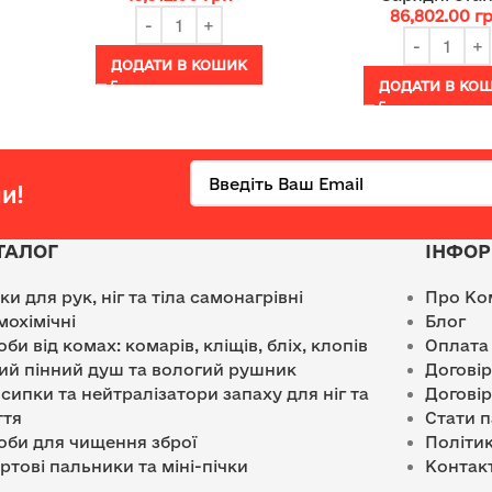
86,802.00
г
ДОДАТИ В КОШИК
ДОДАТИ В КО
и!
ТАЛОГ
ІНФОР
лки для рук, ніг та тіла самонагрівні
Про Ко
мохімічні
Блог
оби від комах: комарів, кліщів, бліх, клопів
Оплата
ий пінний душ та вологий рушник
Догові
сипки та нейтралізатори запаху для ніг та
Договір
ття
Стати 
оби для чищення зброї
Політик
ртові пальники та міні-пічки
Контак