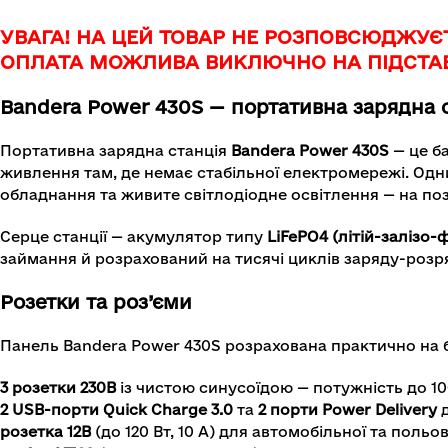
УВАГА! НА ЦЕЙ ТОВАР НЕ РОЗПОВСЮДЖУЄ
ОПЛАТА МОЖЛИВА ВИКЛЮЧНО НА ПІДСТАВ
Bandera Power 430S — портативна зарядна с
Портативна зарядна станція
Bandera Power 430S
— це б
живлення там, де немає стабільної електромережі. Од
обладнання та живите світлодіодне освітлення — на поз
Серце станції — акумулятор типу
LiFePO4 (літій-залізо
займання й розрахований на тисячі циклів заряду-розря
Розетки та роз’єми
Панель Bandera Power 430S розрахована практично на б
3 розетки 230В
із чистою синусоїдою — потужність до 10
2 USB-порти Quick Charge 3.0
та
2 порти Power Delivery
д
розетка 12В
(до 120 Вт, 10 А) для автомобільної та польов