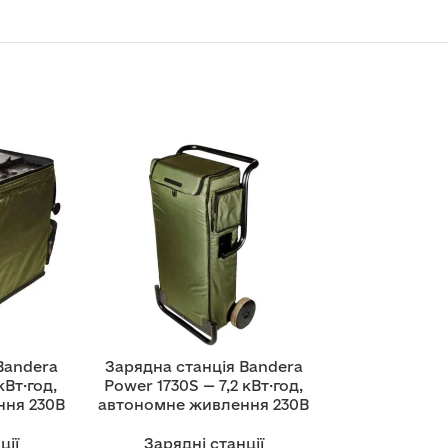
Bandera
Зарядна станція Bandera
кВт·год,
Power 1730S — 7,2 кВт·год,
ння 230В
автономне живлення 230В
ції
Зарядні станції