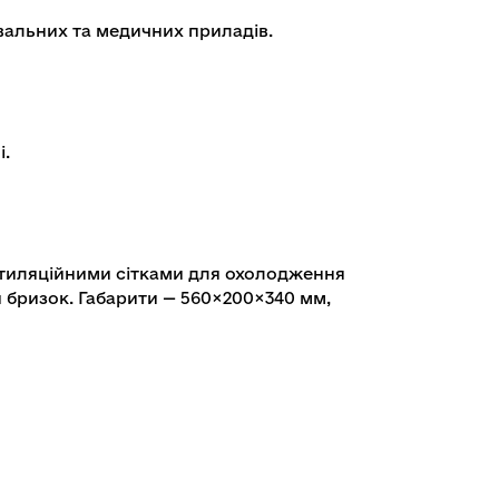
вальних та медичних приладів.
і.
нтиляційними сітками для охолодження
 й бризок. Габарити — 560×200×340 мм,