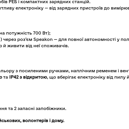
собів РЕБ і компактних зарядних станцій.
утливу електроніку — від зарядних пристроїв до вимірю
на потужність 700 Вт);
 через роз’єм Speakon — для повної автономності у пол
й живити від неї споживачів.
кольору з посиленими ручками, наплічним ременем і ве
ю
та
IP42 з відкритою
, що вберігає електроніку від пилу
ня та 2 запасні запобіжники.
йськових, волонтерів і дому.