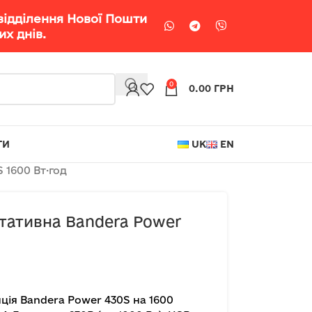
відділення Нової Пошти
х днів.
0
0.00
ГРН
ТИ
UK
EN
 1600 Вт·год
ртативна Bandera Power
ція Bandera Power 430S на 1600