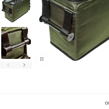
Клацніть, щоб збільшити
О