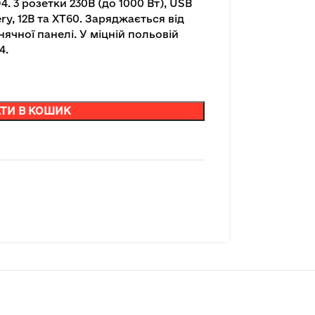
. 3 розетки 230В (до 1000 Вт), USB
ery, 12В та XT60. Заряджається від
нячної панелі. У міцній польовій
4.
ТИ В КОШИК