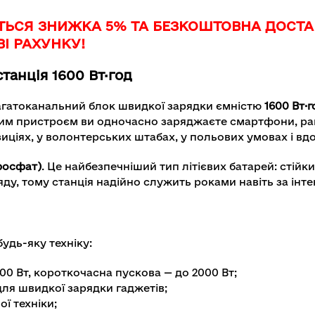
ТЬСЯ ЗНИЖКА 5% ТА БЕЗКОШТОВНА ДОСТА
І РАХУНКУ!
танція 1600 Вт·год
агатоканальний блок швидкої зарядки ємністю
1600 Вт·г
ним пристроєм ви одночасно заряджаєте смартфони, рац
иціях, у волонтерських штабах, у польових умовах і вдо
-фосфат)
. Це найбезпечніший тип літієвих батарей: стійк
ду, тому станція надійно служить роками навіть за інт
удь-яку техніку:
00 Вт, короткочасна пускова — до 2000 Вт;
ля швидкої зарядки гаджетів;
ої техніки;