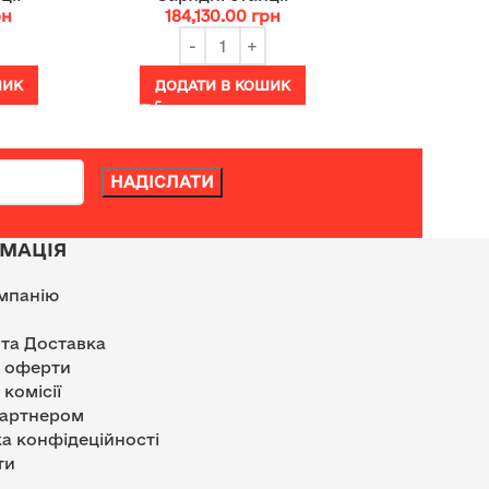
рн
184,130.00
грн
ШИК
ДОДАТИ В КОШИК
МАЦІЯ
мпанію
 та Доставка
р оферти
 комісії
партнером
а конфідеційності
ти