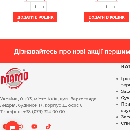
ДОДАТИ В КОШИК
ДОДАТИ В КОШИК
Дізнавайтесь про нові акції першим
КА
Грі
тер
Зас
Сух
Україна, 01103, місто Київ, вул. Верхогляда
При
Андрія, будинок 17, корпус Д, офіс 8
взу
Телефон: +38 (073) 324 00 00
Зас
Спи