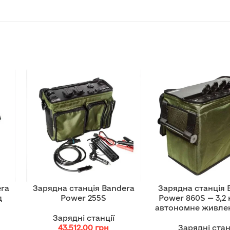
era
Зарядна станція Bandera
Зарядна станція 
д
Power 255S
Power 860S — 3,2 
автономне живле
Зарядні станції
43,512.00
грн
Зарядні стан