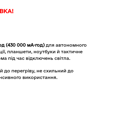
ВКА!
од (430 000 мА·год)
для автономного
ії, планшети, ноутбуки й тактичне
ма під час відключень світла.
ий до перегріву, не схильний до
енсивного використання.