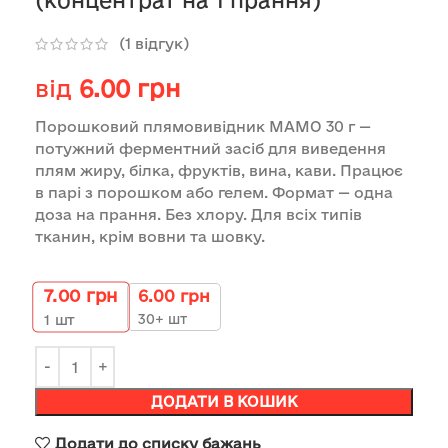
(концентрат на 1 прання)
(
1
відгук)
від
6.00
грн
Порошковий плямовивідник МАМО 30 г —
потужний ферментний засіб для виведення
плям жиру, білка, фруктів, вина, кави. Працює
в парі з порошком або гелем. Формат — одна
доза на прання. Без хлору. Для всіх типів
тканин, крім вовни та шовку.
7.00
грн
6.00
грн
30+ шт
1
шт
ДОДАТИ В КОШИК
Додати до списку бажань