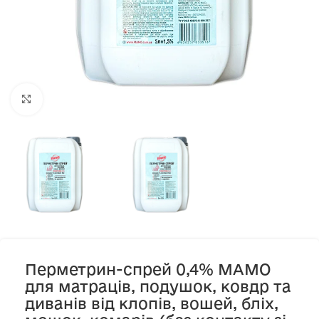
Клацніть, щоб збільшити
Перметрин-спрей 0,4% МАМО
для матраців, подушок, ковдр та
диванів від клопів, вошей, бліх,