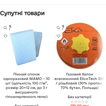
Супутні товари
ПРОД
ПРОД
АНО
АНО
Пінний спонж
Газовий балон
одноразовий МАМО – 10
всесезонний ElicoTech 300
шт (щільність 100 г/м²,
г різьбовий (30% пропан,
розмір 20×12 см, до 3 г
70% бутан, Польща)
висушеного
гіпоалергенного гелю)
Без категорії
Без категорії
120.00
грн