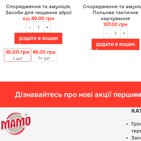
Спорядження та амуніція
,
Спорядження та амуні
Засоби для чищення зброї
Польове тактичне
від
49.00
грн
харчування
107.00
грн
ДОДАТИ В КОШИК
ДОДАТИ В КОШИК
61.00
грн
49.00
грн
7+ шт
1
шт
Дізнавайтесь про нові акції першим
КА
Грі
тер
Зас