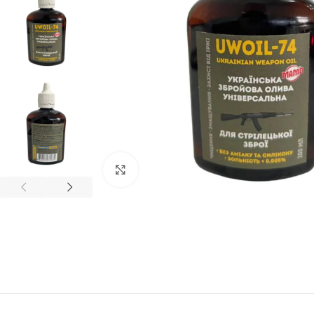
Клацніть, щоб збільшити