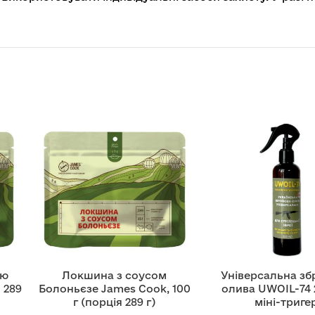
ою
Локшина з соусом
Універсальна зб
 289
Болоньєзе James Cook, 100
олива UWOIL-74 
г (порція 289 г)
міні-триге