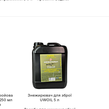
ройова
Знежирювач для зброї
250 мл
UWOIL 5 л
р