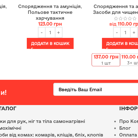
ція
,
Спорядження та амуніція
,
Спорядження та а
Польове тактичне
Засоби для чищен
харчування
123.00
грн
від
110.00
г
ДОДАТИ В КОШИК
ДОДАТИ В КО
137.00
грн
110.00
3+ ш
1
шт
и!
ТАЛОГ
ІНФОР
лки для рук, ніг та тіла самонагрівні
Про Ко
мохімічні
Блог
оби від комах: комарів, кліщів, бліх, клопів
Оплата