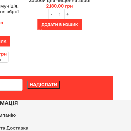
Засоби для чищення зброї
муніція
,
2,180.00
грн
ня зброї
рн
ДОДАТИ В КОШИК
ШИК
грн
т
МАЦІЯ
мпанію
 та Доставка