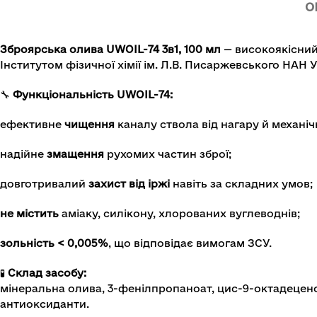
О
Зброярська олива UWOIL-74 3в1, 100 мл
— високоякісний 
Інститутом фізичної хімії ім. Л.В. Писаржевського НАН 
🔧
Функціональність UWOIL-74:
ефективне
чищення
каналу ствола від нагару й механі
надійне
змащення
рухомих частин зброї;
довготривалий
захист від іржі
навіть за складних умов;
не містить
аміаку, силікону, хлорованих вуглеводнів;
зольність < 0,005%
, що відповідає вимогам ЗСУ.
🧪
Склад засобу:
мінеральна олива, 3-фенілпропаноат, цис-9-октадецено
антиоксиданти.