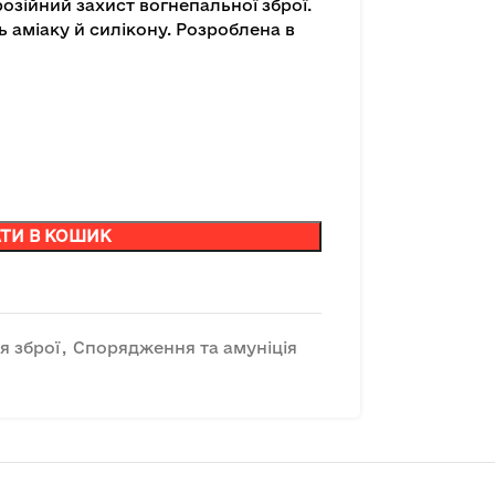
озійний захист вогнепальної зброї.
ь аміаку й силікону. Розроблена в
ТИ В КОШИК
я зброї
,
Спорядження та амуніція