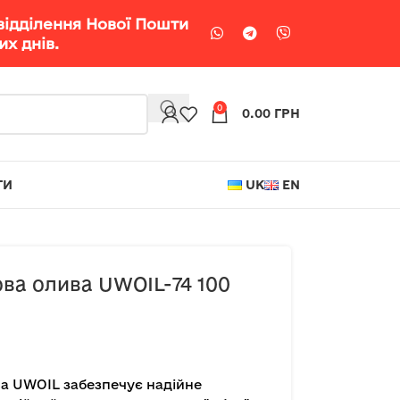
відділення Нової Пошти
х днів.
0
0.00
ГРН
ТИ
UK
EN
ва олива UWOIL-74 100
а UWOIL забезпечує надійне