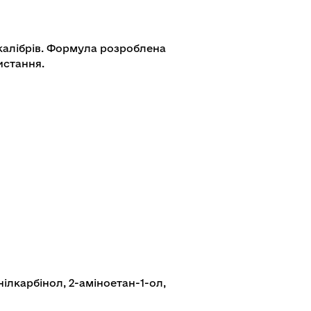
і калібрів. Формула розроблена
истання.
ілкарбінол, 2-аміноетан-1-ол,