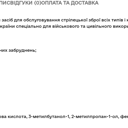
ПИС
ВІДГУКИ (0)
ОПЛАТА ТА ДОСТАВКА
засіб для обслуговування стрілецької зброї всіх типів 
України спеціально для військового та цивільного викор
чних забруднень;
ва кислота, 3-метилбутанол-1, 2-метилпропан-1-ол, фен