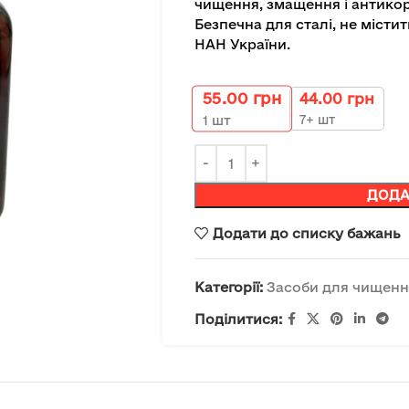
чищення, змащення і антикор
Безпечна для сталі, не містит
НАН України.
55.00
грн
44.00
грн
7+ шт
1
шт
ДОДА
Додати до списку бажань
Категорії:
Засоби для чищенн
Поділитися: