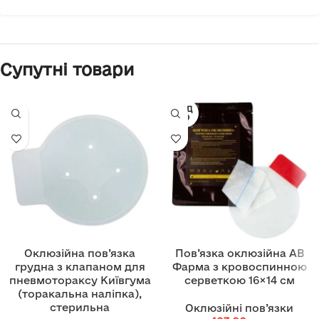
Супутні товари
ПРОД
АНО
Оклюзійна пов’язка
Пов’язка оклюзійна АВ
грудна з клапаном для
Фарма з кровоспинною
пневмотораксу Київгума
серветкою 16×14 см
(торакальна наліпка),
стерильна
Оклюзійні пов’язки