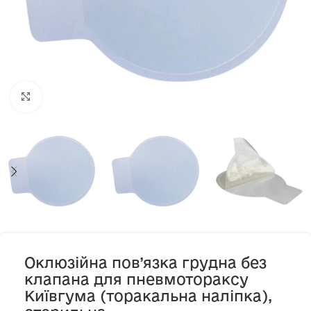
Клацніть, щоб збільшити
Оклюзійна пов’язка грудна без
клапана для пневмотораксу
Київгума (торакальна наліпка),