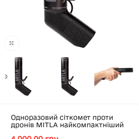
Клацніть, щоб збільшити
Одноразовий сіткомет проти
дронів MITLA найкомпактніший
4,000.00
грн