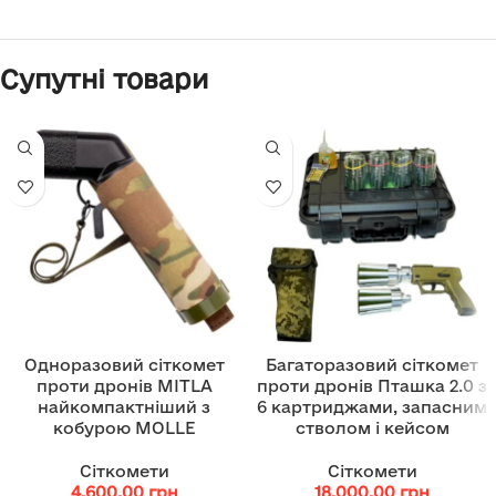
Супутні товари
Одноразовий сіткомет
Багаторазовий сіткомет
проти дронів MITLA
проти дронів Пташка 2.0 з
найкомпактніший з
6 картриджами, запасним
кобурою MOLLE
стволом і кейсом
Сіткомети
Сіткомети
4,600.00
грн
18,000.00
грн