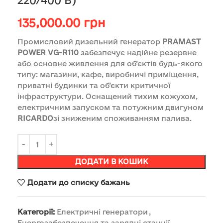
220/400 В)
135,000.00
грн
Промисловий дизельний генератор
PRAMAST
POWER VG-R110
забезпечує надійне резервне
або основне живлення для об’єктів будь-якого
типу: магазини, кафе, виробничі приміщення,
приватні будинки та об’єкти критичної
інфраструктури. Оснащений тихим кожухом,
електричним запуском та потужним двигуном
RICARDO
зі зниженим споживанням палива.
ДОДАТИ В КОШИК
Додати до списку бажань
Категорії:
Електричні генератори
,
Енергозабезпечення та зарядні станції