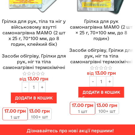
Грілка для рук, тіла та ніг у
Грілка для рук
військовому взутті
самонагрівна МАМО (2 шт
самонагрівна МАМО (2 шт
× 25 г, 70×100 мм, до 8
х 25 г, 70*100 мм, до 8
годин)
годин, клейкий бік)
Засоби обігріву
,
Грілки для
Засоби обігріву
,
Грілки для
рук, ніг та тіла
рук, ніг та тіла
самонагрівні термохімічні
самонагрівні термохімічні
від
13.00
грн
від
13.00
грн
ДОДАТИ В КОШИК
ДОДАТИ В КОШИК
17.00
грн
13.00
грн
17.00
грн
13.00
грн
100+ шт
1
шт
100+ шт
1
шт
Дізнавайтесь про нові акції першими!