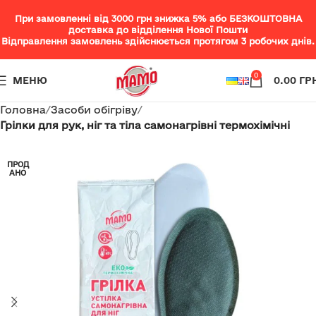
При замовленні від 3000 грн знижка 5% або БЕЗКОШТОВНА
доставка до відділення Нової Пошти
Відправлення замовлень здійснюється протягом 3 робочих днів.
0
МЕНЮ
0.00
ГР
Головна
Засоби обігріву
Грілки для рук, ніг та тіла самонагрівні термохімічні
ПРОД
АНО