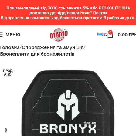
При замовленні від 3000 грн знижка 5% або БЕЗКОШТОВНА
доставка до відділення Нової Пошти
Відправлення замовлень здійснюється протягом 3 робочих днів.
0
МЕНЮ
0.00
ГР
Головна
Спорядження та амуніція
Бронеплити для бронежилетів
ПРОД
АНО