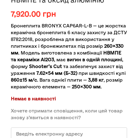
НВМПЕ та оксид алюмінію
7,920.00
грн
Бронеплита BRONYX CAP6AR-L-B — це жорстка
керамічна бронеплита 6 класу захисту за ДСТУ
8782:2018, розроблена для використання у
плитниках і бронежилетах під розмір
260×330
мм
. Модель виготовлена з комбінації
НВМПЕ
та кераміки Al2O3
, має
вигин в одній площині
,
форму
Shooter’s Cut
та забезпечує захист від
ураження
7.62×54 мм (Б-32)
при швидкості кулі
860±15 м/с
. Вага однієї плити —
3,88 кг
, розмір
керамічного елемента —
250×300 мм
.
Немає в наявності
Хочете отримати сповіщення, коли цей товар
знову з’явиться в наявності?